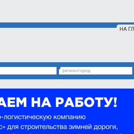
НА Г
регион/город