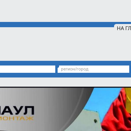
НА Г
регион/город