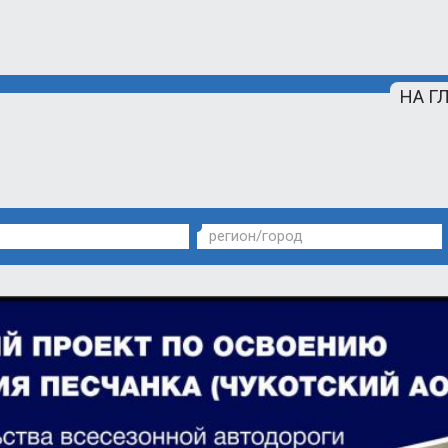
НА Г
регион/город