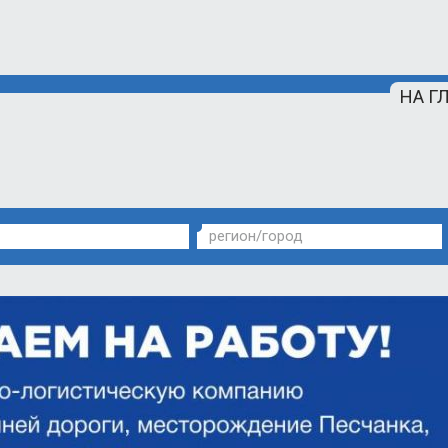
НА Г
регион/город