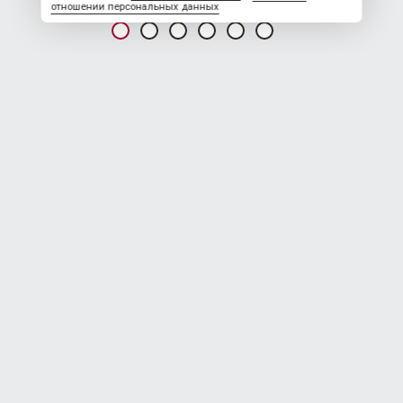
отношении персональных данных
НОВОСТЬ ОТ 07.07.2026
ДСК Каскад
В связи с увеличением объемов работ нам требуются
Вахтовый метод работы 60/30
Водитель сочленённого самосвала кат А3 з/плата 220
000 - 240 000 руб.
Водитель грузового автомобиля кат. С з/плата 200 000 -
230 000 руб.
Машинист бульдозера з/плата 225 000 - 240 000 руб.
Машинист экскаватора з/плата 240 000 - 300 000 руб.
Водитель АТЗ (ДОПОГ) з/плата 220 000 руб.
Машинист дробильных установок з/плата 210 000 руб.
Ремонт оплачивается 80% от смены.