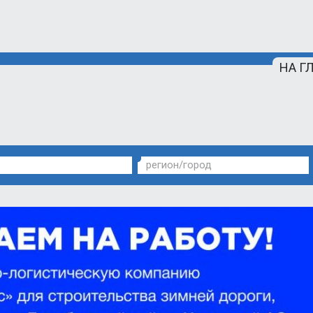
НА Г
регион/город