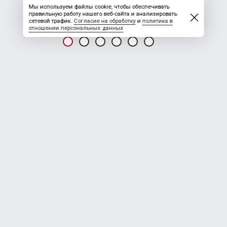
Мы используем файлы cookie, чтобы обеспечивать
правильную работу нашего веб-сайта и анализировать
сетевой трафик.
Согласие на обработку
и
политика в
отношении персональных данных
НОВОСТЬ ОТ 12.06.2026
ТСК вакансии
На угольное месторождение в Якутии
требуются
Водители самосвалов с категорией A III
Машинист автогрейдера
Машинист экскаватора
Машинист бульдозера
Условия