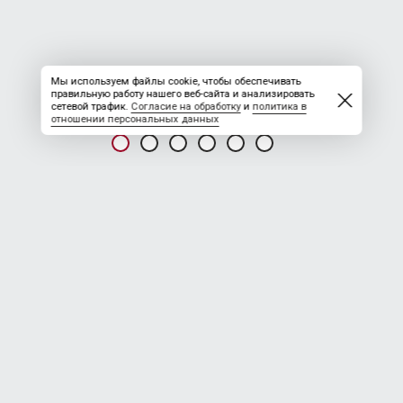
Мы используем файлы cookie, чтобы обеспечивать
правильную работу нашего веб-сайта и анализировать
сетевой трафик.
Согласие на обработку
и
политика в
отношении персональных данных
НОВОСТЬ ОТ 01.06.2026
ООО НПО СЕВЕР
Нам требуются:
Геодезист з/плата от 200 000 руб.
Инженер ПТО з/плата от 190 000 руб.
Мастер / Прораб СМР з/плата от 185 000 руб.
Машинист буровой установки з/плата от 210 000 руб.