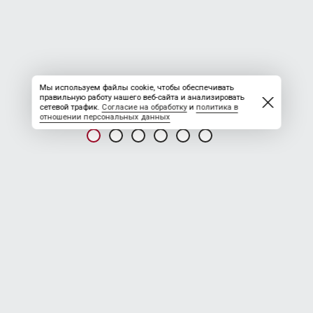
Мы используем файлы cookie, чтобы обеспечивать
правильную работу нашего веб-сайта и анализировать
сетевой трафик.
Согласие на обработку
и
политика в
отношении персональных данных
НОВОСТЬ ОТ 19.05.2026
УПНПиКРС
Для работы на месторождениях ХМАО-Югра, вахтово-
экспедиционным методом требуются работники, по
следующим специальностям