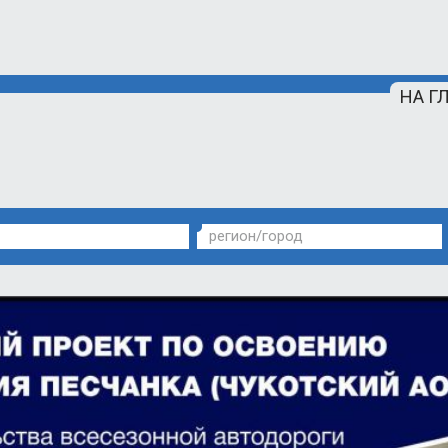
НА Г
регион/город