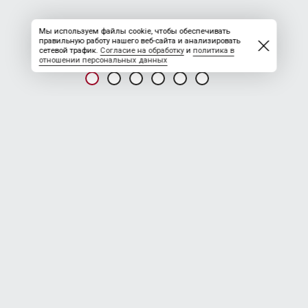
Мы используем файлы cookie, чтобы обеспечивать
правильную работу нашего веб-сайта и анализировать
сетевой трафик.
Согласие на обработку
и
политика в
отношении персональных данных
НОВОСТЬ ОТ 04.08.2025
Мостодорстрой-82
Работать вахтой и зарабатывать от 200 000 руб. в
месяц можно не только на крайнем севере
На работу вахтой в Свердловской области
требуется:
Водители «Белаза» з/плата от 230 000 руб. / 30 смен
Водитель «Терекс» з/плата от 205 000 руб. / 30 смен
Машинист экскаватора з/плата от 225 000 руб. / 30